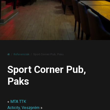
Referenciák
Sport Corner Pub, Paks
Sport Corner Pub,
Paks
«
MTA TTK
Acticity, Veszprém
»