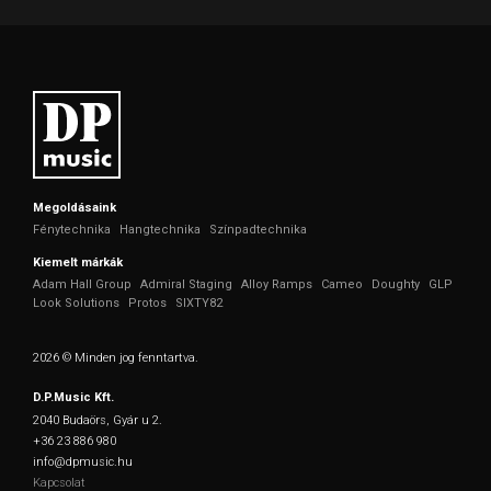
Megoldásaink
Fénytechnika
Hangtechnika
Színpadtechnika
Kiemelt márkák
Adam Hall Group
Admiral Staging
Alloy Ramps
Cameo
Doughty
GLP
Look Solutions
Protos
SIXTY82
2026 © Minden jog fenntartva.
D.P.Music Kft.
2040 Budaörs, Gyár u 2.
+36 23 886 980
info@dpmusic.hu
Kapcsolat